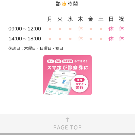
診
療
時間
月
火
水
木
金
土
日
祝
09:00～12:00
●
●
●
休
●
●
休
休
14:00～18:00
●
●
●
休
●
●
休
休
休診日：木曜日・日曜日・祝日